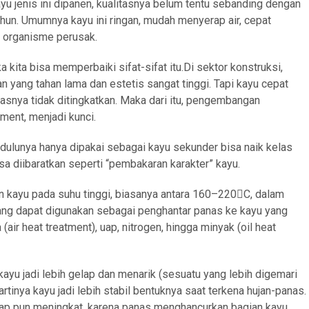
yu jenis ini dipanen, kualitasnya belum tentu sebanding dengan
hun. Umumnya kayu ini ringan, mudah menyerap air, cepat
n organisme perusak.
ka kita bisa memperbaiki sifat-sifat itu.Di sektor konstruksi,
 yang tahan lama dan estetis sangat tinggi. Tapi kayu cepat
asnya tidak ditingkatkan. Maka dari itu, pengembangan
ment, menjadi kunci.
dulunya hanya dipakai sebagai kayu sekunder bisa naik kelas
sa diibaratkan seperti “pembakaran karakter” kayu.
 kayu pada suhu tinggi, biasanya antara 160–220C, dalam
yang dapat digunakan sebagai penghantar panas ke kayu yang
(air heat treatment), uap, nitrogen, hingga minyak (oil heat
kayu jadi lebih gelap dan menarik (sesuatu yang lebih digemari
artinya kayu jadi lebih stabil bentuknya saat terkena hujan-panas.
yap pun meningkat, karena panas menghancurkan bagian kayu