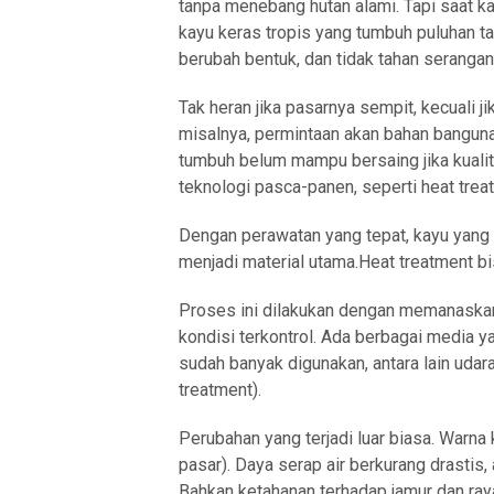
tanpa menebang hutan alami. Tapi saat ka
kayu keras tropis yang tumbuh puluhan ta
berubah bentuk, dan tidak tahan seranga
Tak heran jika pasarnya sempit, kecuali ji
misalnya, permintaan akan bahan bangunan
tumbuh belum mampu bersaing jika kualit
teknologi pasca-panen, seperti heat treat
Dengan perawatan yang tepat, kayu yang 
menjadi material utama.Heat treatment bi
Proses ini dilakukan dengan memanaskan
kondisi terkontrol. Ada berbagai media 
sudah banyak digunakan, antara lain udara 
treatment).
Perubahan yang terjadi luar biasa. Warna 
pasar). Daya serap air berkurang drastis, 
Bahkan ketahanan terhadap jamur dan ra