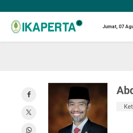
Jumat,
07 Ag
Ab
Ket