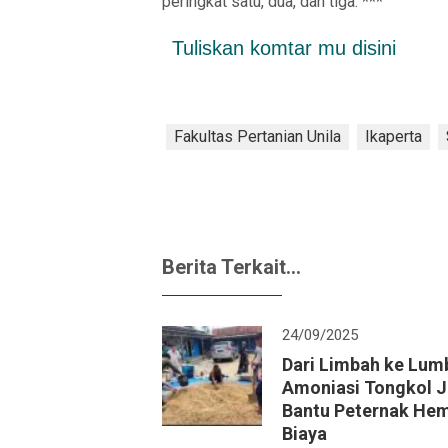
peringkat satu, dua, dan tiga. ***
Tuliskan komtar mu disini
Fakultas Pertanian Unila
Ikaperta
Berita Terkait...
24/09/2025
Dari Limbah ke Lum
Amoniasi Tongkol 
Bantu Peternak He
Biaya