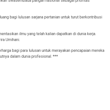
ikan swasembada pangan nasional sebagai prioritas
uang bagi lulusan sarjana pertanian untuk turut berkontribusi
entasikan ilmu yang telah kalian dapatkan di dunia kerja.
ira Umihani.
rharga bagi para lulusan untuk merayakan pencapaian mereka
tnya dalam dunia profesional. ***